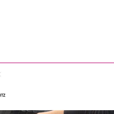
:
UTZ