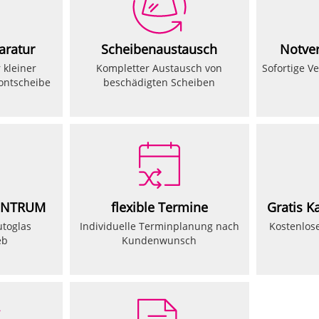
aratur
Scheibenaustausch
Notver
 kleiner
Kompletter Austausch von
Sofortige V
rontscheibe
beschädigten Scheiben
ENTRUM
flexible Termine
Gratis K
utoglas
Individuelle Terminplanung nach
Kostenlos
eb
Kundenwunsch