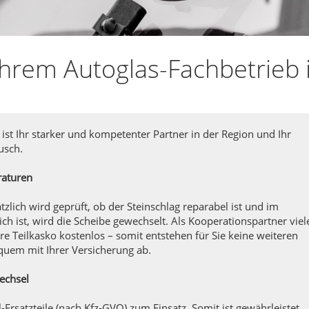
hrem Autoglas-Fachbetrieb 
ist Ihr starker und kompetenter Partner in der Region und Ihr
usch.
raturen
zlich wird geprüft, ob der Steinschlag reparabel ist und im
ch ist, wird die Scheibe gewechselt. Als Kooperationspartner viel
hre Teilkasko kostenlos – somit entstehen für Sie keine weiteren
quem mit Ihrer Versicherung ab.
echsel
rsatzteile (nach Kfz-GVO) zum Einsatz. Somit ist gewährleistet,