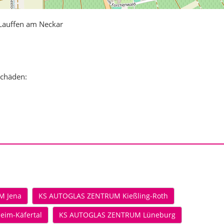
auffen am Neckar
schäden:
M Jena
KS AUTOGLAS ZENTRUM Kießling-Roth
im-Käfertal
KS AUTOGLAS ZENTRUM Lüneburg